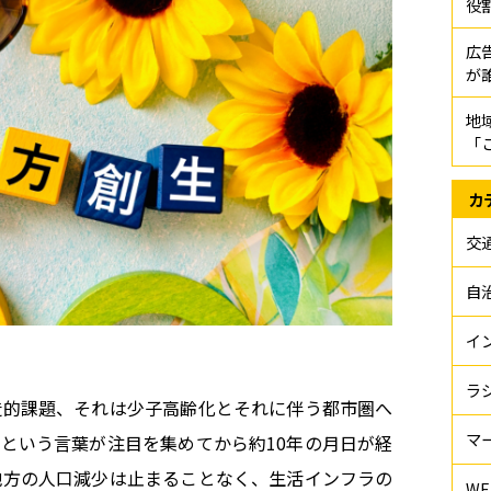
役
広
が
地
「
カ
交
自
イ
ラ
造的課題、それは少子高齢化とそれに伴う都市圏へ
マ
という言葉が注目を集めてから約10年の月日が経
地方の人口減少は止まることなく、生活インフラの
WE