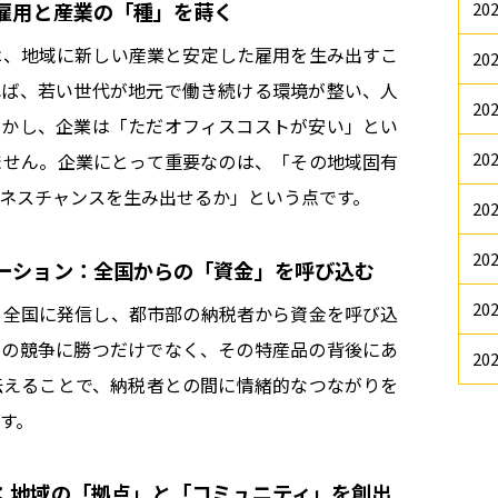
雇用と産業の「種」を蒔く
20
は、地域に新しい産業と安定した雇用を生み出すこ
20
れば、若い世代が地元で働き続ける環境が整い、人
20
しかし、企業は「ただオフィスコストが安い」とい
20
ません。企業にとって重要なのは、「その地域固有
ネスチャンスを生み出せるか」という点です。
20
20
ーション：全国からの「資金」を呼び込む
20
を全国に発信し、都市部の納税者から資金を呼び込
品の競争に勝つだけでなく、その特産品の背後にあ
20
伝えることで、納税者との間に情緒的なつながりを
す。
：地域の「拠点」と「コミュニティ」を創出