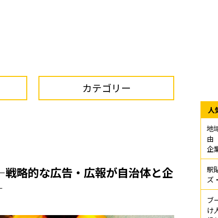
カテゴリー
人
地
由
企
―戦略的な広告・広報が自治体と企
駅
ズ
―
ブ
け