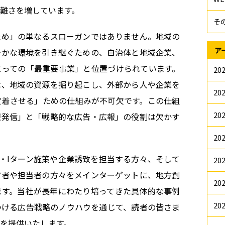
難さを増しています。
そ
ため」の単なるスローガンではありません。地域の
ア
豊かな環境を引き継ぐための、自治体と地域企業、
とっての「最重要事業」と位置づけられています。
20
は、地域の資源を掘り起こし、外部から人や企業を
20
定着させる」ための仕組みが不可欠です。この仕組
20
報発信」と「戦略的な広告・広報」の役割は欠かす
20
・Iターン施策や企業誘致を担当する方々、そして
20
営者や担当者の方々をメインターゲットに、地方創
20
ます。当社が長年にわたり培ってきた具体的な事例
20
つける広告戦略のノウハウを通じて、読者の皆さま
を提供いたします。