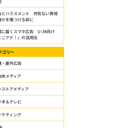
割
告とハラスメント 何気ない表現
誰かを傷つける前に
域に届くスマホ広告 U-34向け
ここアド！」の活用法
テゴリー
通・屋外広告
治体メディア
ンストアメディア
ジオ＆テレビ
ーケティング
B